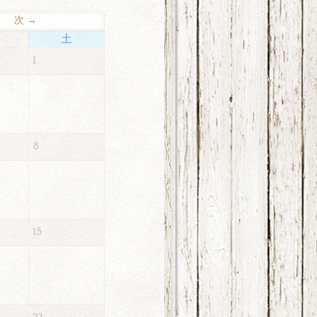
次 →
土
1
8
15