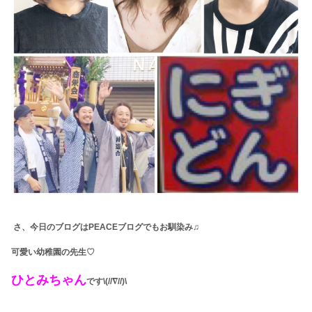
さ、今日のブログはPEACEブログでもお馴染み♫
可愛い幼稚園の先生♡
ひとみちゃん
です\(//∇//)\