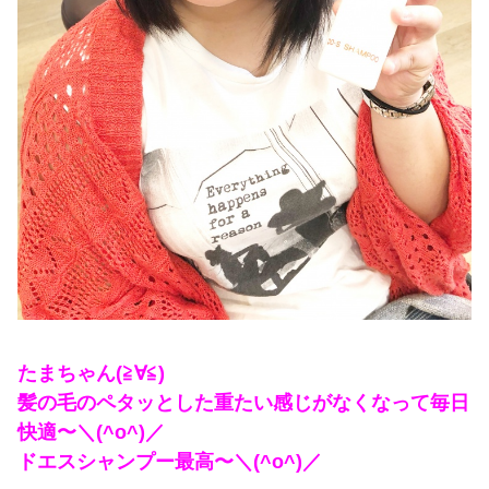
たまちゃん(≧∀≦)
髪の毛のペタッとした重たい感じがなくなって毎日
快適〜＼(^o^)／
ドエスシャンプー最高〜＼(^o^)／