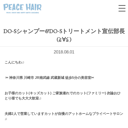
tog
nav
DO-Sシャンプー&DO-Sトリートメント宣伝部長
(≧∀≦)
2018.08.01
こんにちわ♫
✂︎ 神奈川県 川崎市 JR南武線 武蔵新城 徒歩5分の美容室✂︎
お子様のカット(キッズカット) ご家族連れでのカット(ファミリー) 勿論おひ
とり様でも大大大歓迎♫
夫婦2人で営業していますカットが自慢のアットホームなプライベートサロン
♫