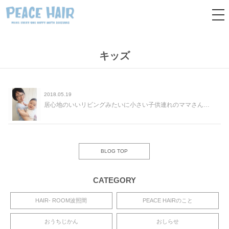
tog
nav
キッズ
2018.05.19
居心地のいいリビングみたいに小さい子供連れのママさんも安心してカットにきてくださいね〜♫
BLOG TOP
CATEGORY
HAIR- ROOM波照間
PEACE HAIRのこと
おうちじかん
おしらせ