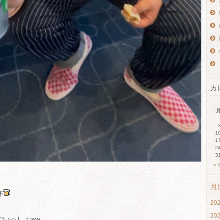
カ
1
1
2
3
« 
月
杯
20
20
ごいっしょww