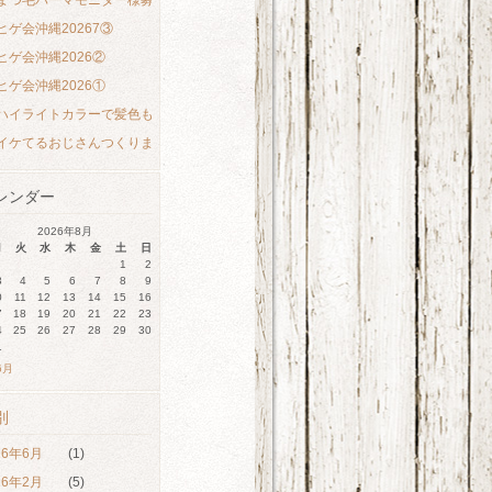
まつ毛パーマモニター様募集中です
ヒゲ会沖縄20267③
ヒゲ会沖縄2026②
ヒゲ会沖縄2026①
ハイライトカラーで髪色も気分も明るくしましょう♪
イケてるおじさんつくります✨✨
レンダー
2026年8月
月
火
水
木
金
土
日
1
2
3
4
5
6
7
8
9
0
11
12
13
14
15
16
7
18
19
20
21
22
23
4
25
26
27
28
29
30
1
6月
別
26年6月
(1)
26年2月
(5)