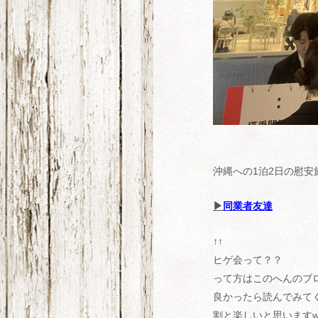
沖縄への1泊2日の慰安
▶︎
同業者友達
↑↑
ヒゲ会って？？
って方はこのへんのブ
良かったら読んでみてく
割と楽しいと思いますw