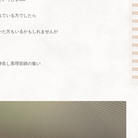
20
20
れている方でしたら
20
20
いた方もいるかもしれませんが
20
20
20
20
仲良し美理容師の集い
20
20