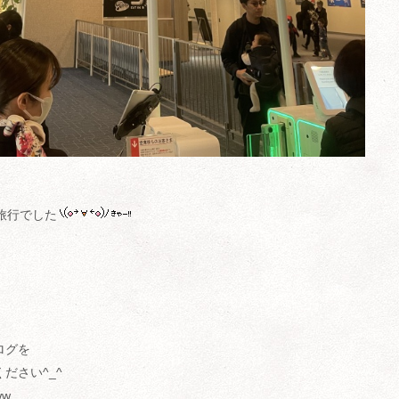
旅行でした
ログを
ださい^_^
w