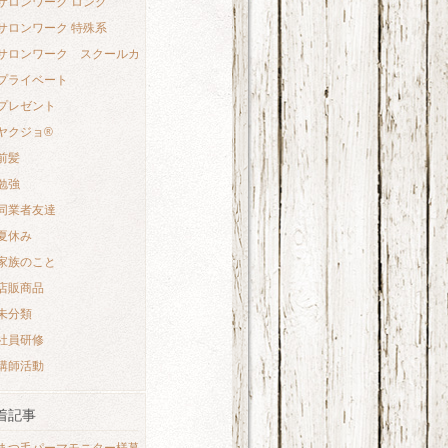
サロンワーク ロング
サロンワーク 特殊系
サロンワーク スクールカット
プライベート
プレゼント
ヤクジョ®︎
前髪
勉強
同業者友達
夏休み
家族のこと
店販商品
未分類
社員研修
講師活動
着記事