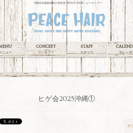
川崎市武蔵新城駅の美容室 PEACE HAIR／ピースヘアー
MENU
CONCEPT
STAFF
CALEND
メニュー
コンセプト
スタッフ
カレンダ
ヒゲ会2025沖縄①
カ