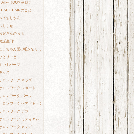
HAIR- ROOM波照間
PEACE HAIRのこと
おうちじかん
おしらせ
お客さんのお店
お誕生日♡
たまちゃん髪の毛を切りにいく
ひとりごと
まつ毛パーマ
キッズ
サロンワーク キッズ
サロンワーク ショート
サロンワーク パーマ
サロンワーク ヘアドネーション
サロンワーク ボブ
サロンワーク ミディアム
サロンワーク メンズ