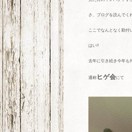
さ、ブログを読んでく
ここでなんとなく勘付
はい!!
去年に引き続き今年も
ヒゲ会
通称
にて