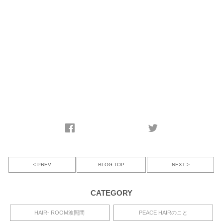
< PREV
NEXT >
BLOG TOP
CATEGORY
HAIR- ROOM波照間
PEACE HAIRのこと