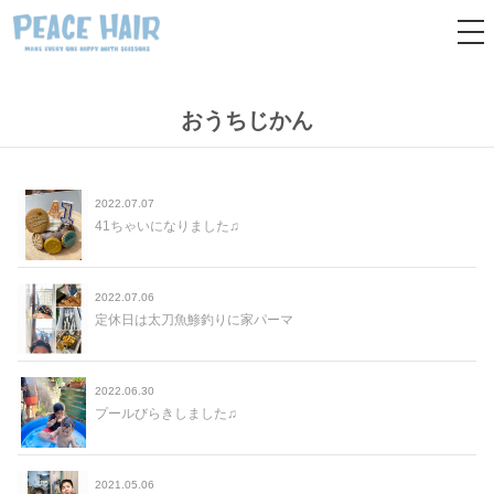
tog
nav
おうちじかん
2022.07.07
41ちゃいになりました♫
2022.07.06
定休日は太刀魚鯵釣りに家パーマ
2022.06.30
プールびらきしました♫
2021.05.06