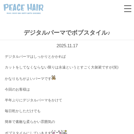
tog
nav
デジタルパーマでボブスタイル♪
2025.11.17
デジタルパーマはしっかりとかかれば
カットをしてなくならない限りは永遠というとすごく大袈裟ですが(笑)
かなりもちがよいパーマです
今回のお客様は
半年ぶりにデジタルパーマをかけて
毎日乾かしただけでも
簡単で素敵な柔らかい雰囲気の
ボブスタイルにしていきます