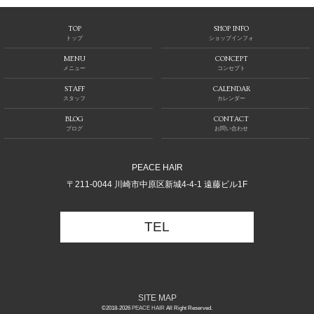
TOP
SHOP INFO
トップ
ショップインフォ
MENU
CONCEPT
メニュー
コンセプト
STAFF
CALENDAR
スタッフ
カレンダー
BLOG
CONTACT
ブログ
お問い合わせ
PEACE HAIR
〒211-0044 川崎市中原区新城4-4-1 遠藤ビル1F
TEL
SITE MAP
©2018-2026
PEACE HAIR
All Right Reserved.