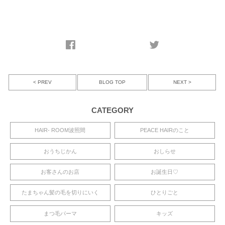
< PREV
NEXT >
BLOG TOP
CATEGORY
HAIR- ROOM波照間
PEACE HAIRのこと
おうちじかん
おしらせ
お客さんのお店
お誕生日♡
たまちゃん髪の毛を切りにいく
ひとりごと
まつ毛パーマ
キッズ